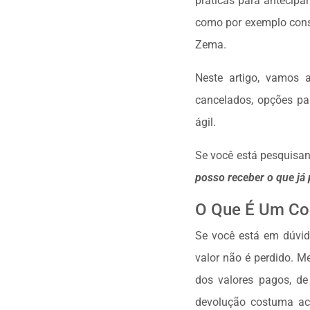
práticas para antecipa
como por exemplo consó
Zema.
Neste artigo, vamos 
cancelados, opções par
ágil.
Se você está pesquisa
posso receber o que já
O Que É Um Co
Se você está em dúvi
valor não é perdido. M
dos valores pagos, d
devolução costuma aco