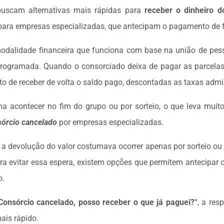
buscam alternativas mais rápidas para
receber o dinheiro d
ara empresas especializadas, que antecipam o pagamento de f
dalidade financeira que funciona com base na união de pess
programada. Quando o consorciado deixa de pagar as parcelas,
o de receber de volta o saldo pago, descontadas as taxas admin
 acontecer no fim do grupo ou por sorteio, o que leva muito
órcio cancelado
por empresas especializadas.
, a devolução do valor costumava ocorrer apenas por sorteio ou 
a evitar essa espera, existem opções que permitem antecipar 
o.
Consórcio cancelado, posso receber o que já paguei?
“, a res
ais rápido.