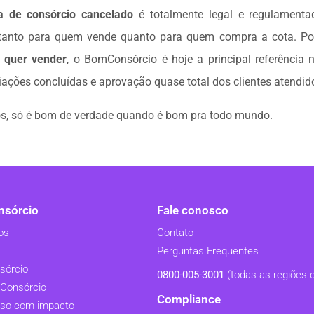
a de consórcio cancelado
é totalmente legal e regulamenta
tanto para quem vende quanto para quem compra a cota. Po
e quer vender
, o BomConsórcio é hoje a principal referência
ações concluídas e aprovação quase total dos clientes atendid
s, só é bom de verdade quando é bom pra todo mundo.
sórcio
Fale conosco
os
Contato
Perguntas Frequentes
sórcio
0800-005-3001
(todas as regiões d
Consórcio
Compliance
so com impacto