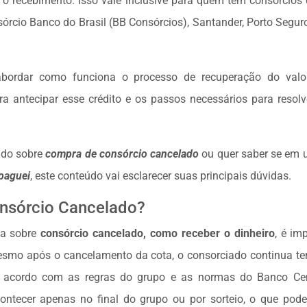
r o recebimento. Isso vale inclusive para quem tem consórcios d
rcio Banco do Brasil (BB Consórcios), Santander, Porto Segur
abordar como funciona o processo de recuperação do val
a antecipar esse crédito e os passos necessários para resol
ndo sobre
compra de consórcio cancelado
ou quer saber se em
 paguei
, este conteúdo vai esclarecer suas principais dúvidas.
nsórcio Cancelado?
da sobre
consórcio cancelado, como receber o dinheiro
, é im
esmo após o cancelamento da cota, o consorciado continua tend
e acordo com as regras do grupo e as normas do Banco Cent
ntecer apenas no final do grupo ou por sorteio, o que pode 