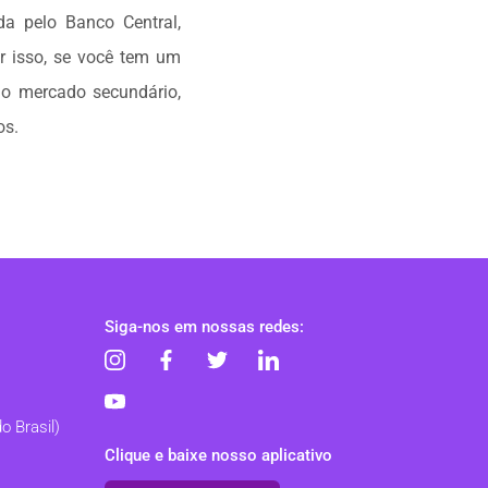
da pelo Banco Central,
r isso, se você tem um
 no mercado secundário,
os.
Siga-nos em nossas redes:
o Brasil)
Clique e baixe nosso aplicativo