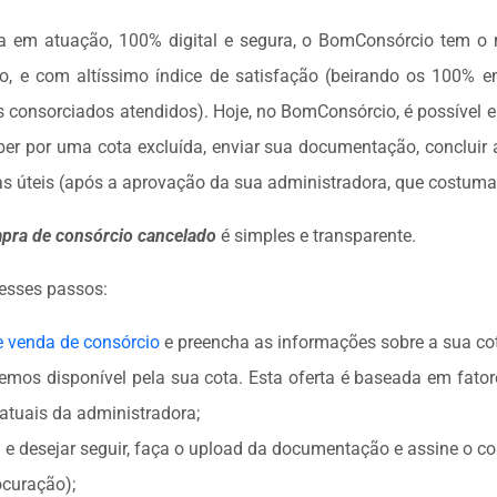
a em atuação, 100% digital e segura, o BomConsórcio tem o
, e com altíssimo índice de satisfação (beirando os 100% e
consorciados atendidos). Hoje, no BomConsórcio, é possível 
er por uma cota excluída, enviar sua documentação, concluir 
ias úteis (após a aprovação da sua administradora, que costuma
pra de consórcio cancelado
é simples e transparente.
 esses passos:
e venda de consórcio
e preencha as informações sobre a sua c
temos disponível pela sua cota. Esta oferta é baseada em fato
atuais da administradora;
a e desejar seguir, faça o upload da documentação e assine o co
ocuração);