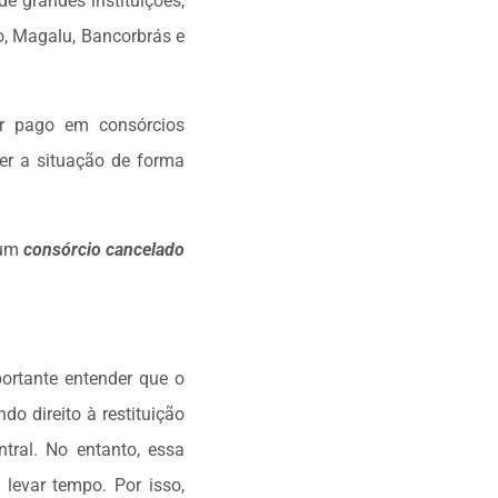
e grandes instituições,
o, Magalu, Bancorbrás e
or pago em consórcios
ver a situação de forma
 um
consórcio cancelado
portante entender que o
o direito à restituição
ral. No entanto, essa
levar tempo. Por isso,