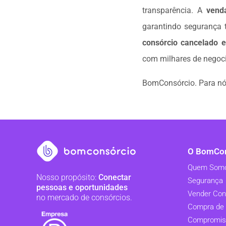
transparência. A
vend
garantindo segurança 
consórcio cancelado 
com milhares de negoci
BomConsórcio. Para nó
O BomCon
Quem Som
Nosso propósito:
Conectar
Segurança
pessoas e oportunidades
Vender Con
no mercado de consórcios.
Compra de 
Compromis