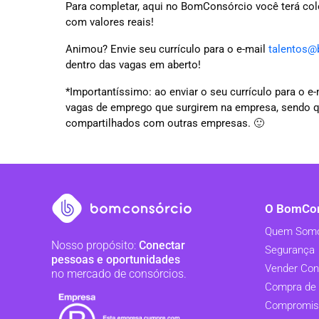
Para completar, aqui no BomConsórcio você terá col
com valores reais!
Animou? Envie seu currículo para o e-mail
talentos@
dentro das vagas em aberto!
*Importantíssimo: ao enviar o seu currículo para o 
vagas de emprego que surgirem na empresa, sendo 
compartilhados com outras empresas. 🙂
O BomCon
Quem Som
Nosso propósito:
Conectar
Segurança
pessoas e oportunidades
Vender Con
no mercado de consórcios.
Compra de 
Compromis