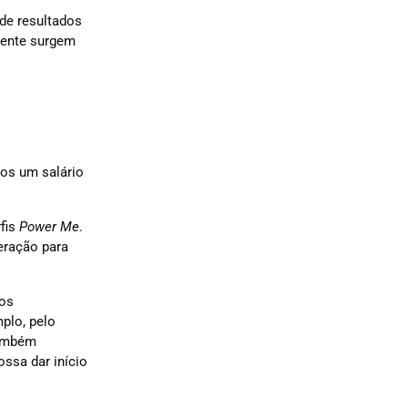
 de resultados
mente surgem
os um salário
fis
Power Me
.
eração para
 os
plo, pelo
também
ssa dar início