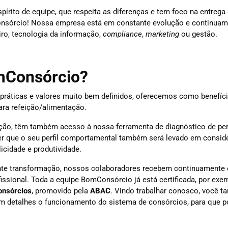
írito de equipe, que respeita as diferenças e tem foco na entrega
Consórcio! Nossa empresa está em constante evolução e continua
ro, tecnologia da informação,
compliance
,
marketing
ou gestão.
omConsórcio?
ráticas e valores muito bem definidos, oferecemos como benefíci
ara refeição/alimentação.
ção, têm também acesso à nossa ferramenta de diagnóstico de per
er que o seu perfil comportamental também será levado em consid
icidade e produtividade.
te transformação, nossos colaboradores recebem continuamente
sional. Toda a equipe BomConsórcio já está certificada, por exem
onsórcios
, promovido pela
ABAC
. Vindo trabalhar conosco, você 
m detalhes o funcionamento do sistema de consórcios, para que po