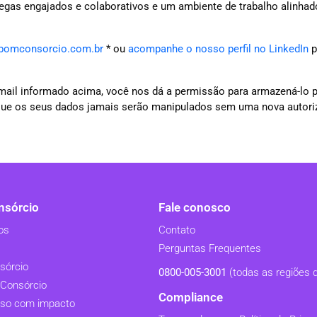
egas engajados e colaborativos e um ambiente de trabalho alinhad
bomconsorcio.com.br
* ou
acompanhe o nosso perfil no LinkedIn
p
e-mail informado acima, você nos dá a permissão para armazená-lo 
que os seus dados jamais serão manipulados sem uma nova autori
sórcio
Fale conosco
os
Contato
Perguntas Frequentes
sórcio
0800-005-3001
(todas as regiões d
Consórcio
Compliance
so com impacto