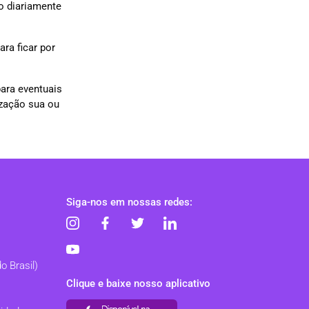
o diariamente
ara ficar por
para eventuais
zação sua ou
Siga-nos em nossas redes:
o Brasil)
Clique e baixe nosso aplicativo