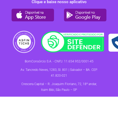
Clique e baixe nosso aplicativo
BomConsórcio S.A. - CNPJ: 11.654.952/0001-45
Av. Tancredo Neves, 1283, Sl. 801 | Salvador – BA. CEP.
41.820-021
Crescera Capital – R. Joaquim Floriano, 72, 18º andar,
Itaim Bibi, São Paulo – SP