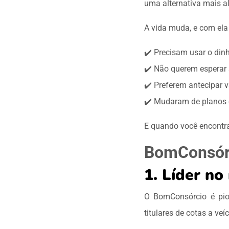
uma alternativa mais a
A vida muda, e com ela
✔️ Precisam usar o dinh
✔️ Não querem esperar a
✔️ Preferem antecipar v
✔️ Mudaram de planos e
E quando você encontra 
BomConsórc
1. Líder no
O BomConsórcio é pion
titulares de cotas a ve