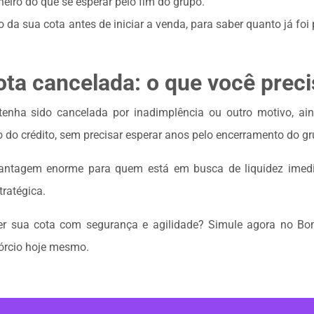
heiro do que se esperar pelo fim do grupo.
co da sua cota antes de iniciar a venda, para saber quanto já foi
ta cancelada: o que você preci
nha sido cancelada por inadimplência ou outro motivo, ain
o do crédito, sem precisar esperar anos pelo encerramento do g
antagem enorme para quem está em busca de liquidez imedi
tratégica.
er sua cota com segurança e agilidade? Simule agora no B
sórcio hoje mesmo.