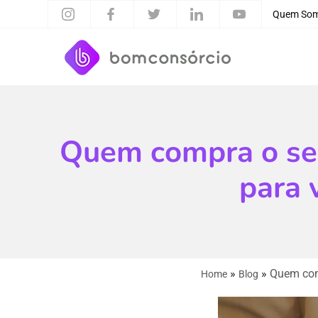
Quem So
Quem compra o seu
para 
»
»
Quem com
Home
Blog