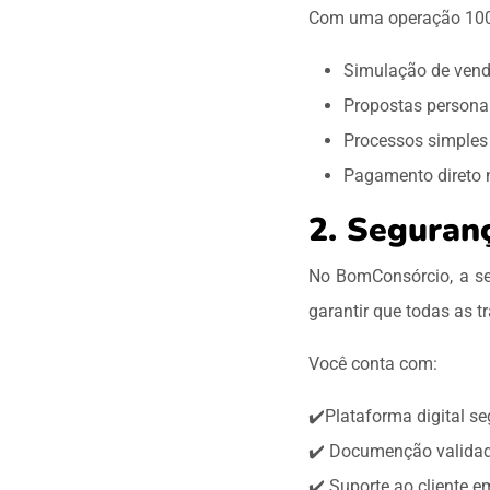
Com uma operação 100%
Simulação de ven
Propostas persona
Processos simples 
Pagamento direto 
2. Seguran
No BomConsórcio, a se
garantir que todas as t
Você conta com:
✔️Plataforma digital s
✔️ Documenção validada
✔️ Suporte ao cliente 