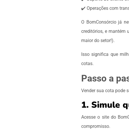
✔️ Operações com trans
O BomConsórcio já neg
creditórios, e mantém
maior do setor!).
Isso significa que mil
cotas.
Passo a pa
Vender sua cota pode s
1. Simule q
Acesse o site do BomC
compromisso.