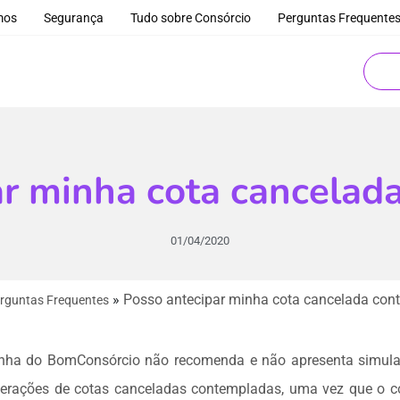
mos
Segurança
Tudo sobre Consórcio
Perguntas Frequente
ar minha cota cancelad
01/04/2020
»
Posso antecipar minha cota cancelada con
rguntas Frequentes
anha do BomConsórcio não recomenda e não apresenta simul
operações de cotas canceladas contempladas, uma vez que o c