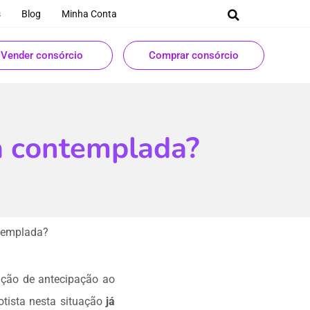
s
Blog
Minha Conta
Vender consórcio
Comprar consórcio
a contemplada?
templada?
ação de antecipação ao
otista nesta situação
já