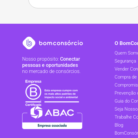
O BomCon
Quem Som
Nosso propósito:
Conectar
Segurança
pessoas e oportunidades
Vender Con
no mercado de consórcios.
Compra de 
Compromis
Prevenção 
Guia do Co
Seja Nosso
Trabalhe C
Blog
BomConsórc