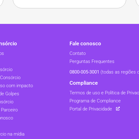
sórcio
Fale conosco
os
Contato
Perguntas Frequentes
sórcio
0800-005-3001
(todas as regiões d
Consórcio
Compliance
so com impacto
Termos de uso e Política de Priva
de Golpes
Programa de Compliance
nsórcio
Portal de Privacidade
 Parceiro
onosco
io na mídia