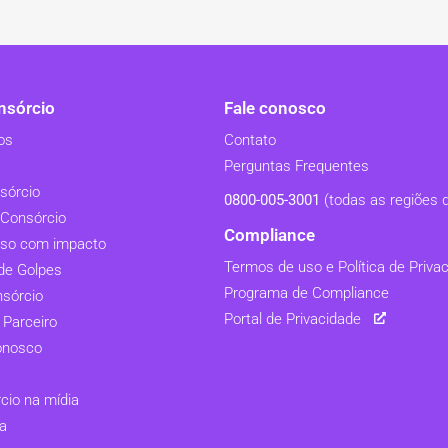
sórcio
Fale conosco
os
Contato
Perguntas Frequentes
sórcio
0800-005-3001
(todas as regiões d
Consórcio
Compliance
so com impacto
Termos de uso e Política de Priva
de Golpes
Programa de Compliance
nsórcio
Portal de Privacidade
 Parceiro
onosco
io na mídia
a