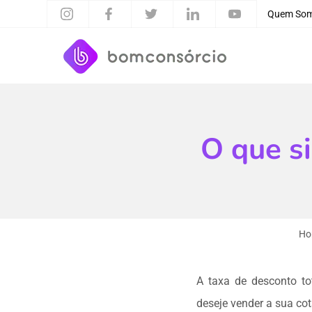
Quem So
O que si
Ho
A taxa de desconto to
deseje vender a sua cot