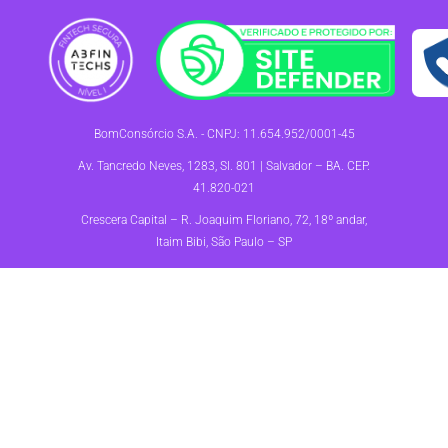
BomConsórcio S.A. - CNPJ: 11.654.952/0001-45
Av. Tancredo Neves, 1283, Sl. 801 | Salvador – BA. CEP.
41.820-021
Crescera Capital – R. Joaquim Floriano, 72, 18º andar,
Itaim Bibi, São Paulo – SP