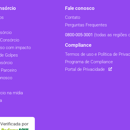
sórcio
Fale conosco
os
Contato
Perguntas Frequentes
sórcio
0800-005-3001
(todas as regiões d
Consórcio
Compliance
so com impacto
Termos de uso e Política de Priva
de Golpes
Programa de Compliance
nsórcio
Portal de Privacidade
 Parceiro
onosco
io na mídia
a