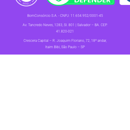
BomConsórcio S.A. - CNPJ: 11.654.952/0001-45
Av. Tancredo Neves, 1283, Sl. 801 | Salvador – BA. CEP.
41.820-021
Crescera Capital – R. Joaquim Floriano, 72, 18º andar,
Itaim Bibi, São Paulo – SP