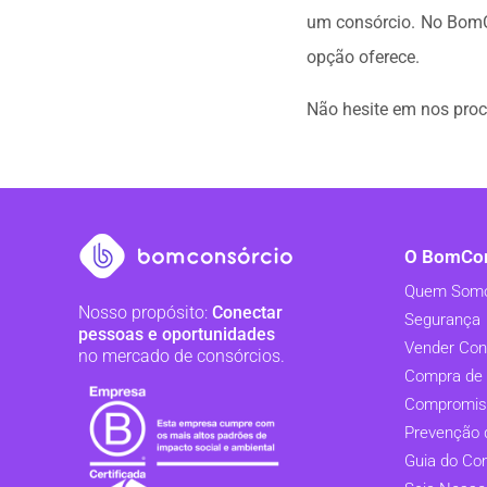
um consórcio. No BomCo
opção oferece.
Não hesite em nos proc
O BomCon
Quem Som
Nosso propósito:
Conectar
Segurança
pessoas e oportunidades
Vender Con
no mercado de consórcios.
Compra de 
Compromis
Prevenção 
Guia do Co