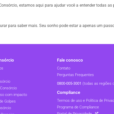
nsórcio, estamos aqui para ajudar você a entender todas as 
urar para saber mais. Seu sonho pode estar a apenas um passo 
sórcio
Fale conosco
os
Contato
Perguntas Frequentes
sórcio
0800-005-3001
(todas as regiões d
Consórcio
Compliance
so com impacto
Termos de uso e Política de Priva
de Golpes
Programa de Compliance
nsórcio
Portal de Privacidade