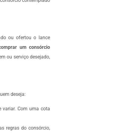
 consórcio contemplado
ado ou ofertou o lance
comprar um consórcio
bem ou serviço desejado,
quem deseja:
e variar. Com uma cota
s regras do consórcio,