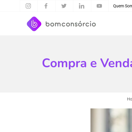
Quem So
Compra e Venda
H