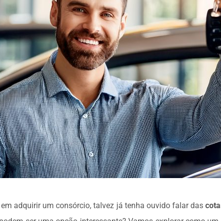
em adquirir um consórcio, talvez já tenha ouvido falar das
cot