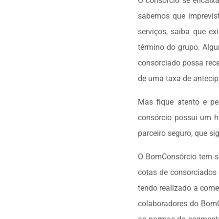
O consórcio se encaixa
sabemos que imprevist
serviços, saiba que ex
término do grupo. Algu
consorciado possa rec
de uma taxa de anteci
Mas fique atento e p
consórcio possui um h
parceiro seguro, que s
O BomConsórcio tem se
cotas de consorciados 
tendo realizado a come
colaboradores do BomC