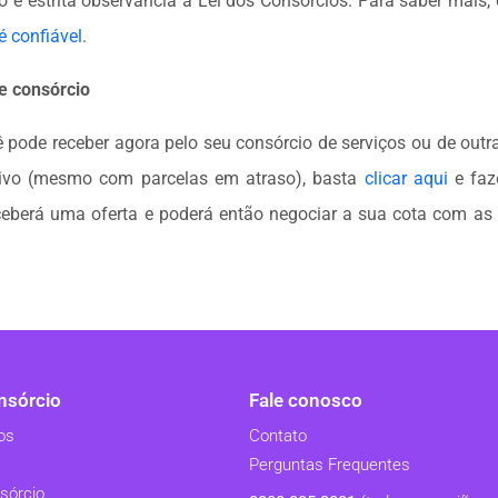
e estrita observância à Lei dos Consórcios. Para saber mais
 confiável
.
e consórcio
 pode receber agora pelo seu consórcio de serviços ou de outra
tivo (mesmo com parcelas em atraso), basta
clicar aqui
e faz
eberá uma oferta e poderá então negociar a sua cota com as
sórcio
Fale conosco
os
Contato
Perguntas Frequentes
sórcio