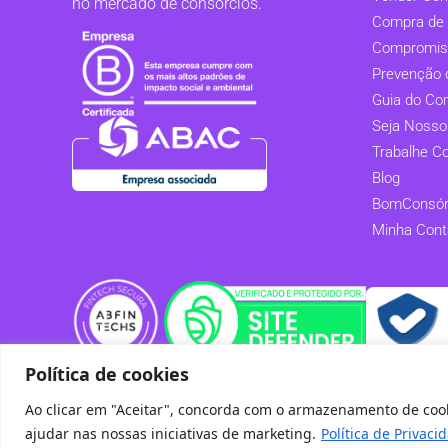
no mercado de consórcios.
Compra de 
Compromis
Prevenção 
Guia do Co
Seja Nosso
Trabalhe C
Blog
BomConsórc
Minha Cont
Política de cookies
Ao clicar em "Aceitar", concorda com o armazenamento de cookie
BomConsórcio S.A. - CNPJ: 11.654.952/0001-45
ajudar nas nossas iniciativas de marketing.
Política de Privaci