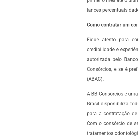
primeiro mês até o últi
lances percentuais dado
Como contratar um con
Fique atento para co
credibilidade e experi
autorizada pelo Banco 
Consórcios, e se é pre
(ABAC).
A BB Consórcios é uma
Brasil disponibiliza t
para a contratação de 
Com o consórcio de se
tratamentos odontológi