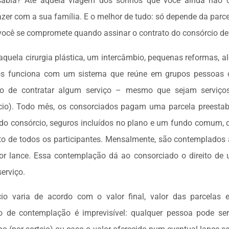
sabia? Até aquela viagem dos sonhos que você ainda não c
azer com a sua família. E o melhor de tudo: só depende da parc
você se compromete quando assinar o contrato do consórcio de 
aquela cirurgia plástica, um intercâmbio, pequenas reformas, al
ços funciona com um sistema que reúne em grupos pessoas
ivo de contratar algum serviço – mesmo que sejam serviços
rcio). Todo mês, os consorciados pagam uma parcela preestab
do consórcio, seguros incluídos no plano e um fundo comum, d
ito de todos os participantes. Mensalmente, são contemplados 
or lance. Essa contemplação dá ao consorciado o direito de ut
erviço.
o varia de acordo com o valor final, valor das parcelas 
o de contemplação é imprevisível: qualquer pessoa pode se