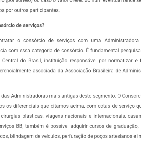
mo (por sorteio) ou caso o valor oferecido num eventual lance 
s por outros participantes.
sórcio de serviços?
ntratar o consórcio de serviços com uma Administradora
ência com essa categoria de consórcio. É fundamental pesquisa
Central do Brasil, instituição responsável por normatizar e 
ferencialmente associada da Associação Brasileira de Admini
 das Administradoras mais antigas deste segmento. O Consórci
odos os diferenciais que citamos acima, com cotas de serviço q
cirurgias plásticas, viagens nacionais e internacionais, casa
rviços BB, também é possível adquirir cursos de graduação, 
cos, blindagem de veículos, perfuração de poços artesianos e in