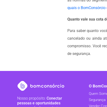
as normas do segmento 
quais o BomConsórcio é
Quanto vale sua cota d
Para saber quanto você
cancelado ou ainda a
compromisso. Você rec
de segurança.
O BomCon
Quem Som
Nosso propósito:
Conectar
Segurança
pessoas e oportunidades
Vender Con