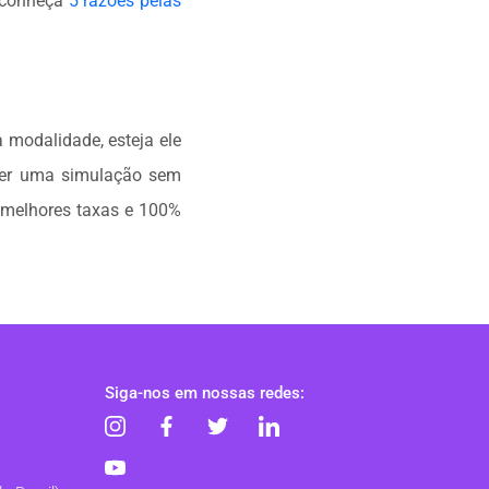
, conheça
5 razões pelas
 modalidade, esteja ele
er uma simulação sem
 melhores taxas e 100%
Siga-nos em nossas redes: