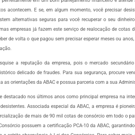
 perfeitamente em um bom planejamento financeiro e atende a
os acontecem. E se, em algum momento, você precisar desist
istem alternativas seguras para você recuperar o seu dinheir
mas empresas já fazem este serviço de realocação de cotas d
eber de volta o que pagou sem precisar esperar meses ou anos
pação.
esquise a reputação da empresa, pois o mercado secundário
istórico delicado de fraudes. Para sua segurança, procure ve
iga as orientações da ABAC e possua parceria com a sua Admini
 destacado nos últimos anos como principal empresa na int
desistentes. Associada especial da ABAC, a empresa é pioneira
rcialização de mais de 90 mil cotas de consórcio em todo o paí
onsórcio possuem a certificação PCA-10 da ABAC, garantindo