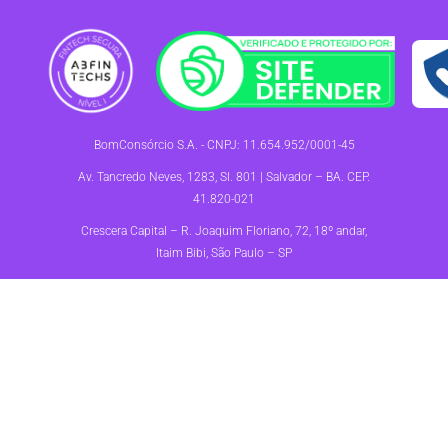
BomConsórcio S.A. - CNPJ: 11.654.952/0001-45
Av. Tancredo Neves, 1283, Sl. 801 | Salvador – BA. CEP.
41.820-021
Crescera Capital – R. Joaquim Floriano, 72, 18º andar,
Itaim Bibi, São Paulo – SP