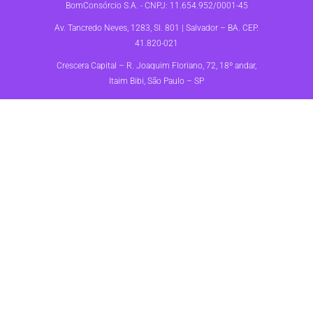
BomConsórcio S.A. - CNPJ: 11.654.952/0001-45
Av. Tancredo Neves, 1283, Sl. 801 | Salvador – BA. CEP.
41.820-021
Crescera Capital – R. Joaquim Floriano, 72, 18º andar,
Itaim Bibi, São Paulo – SP