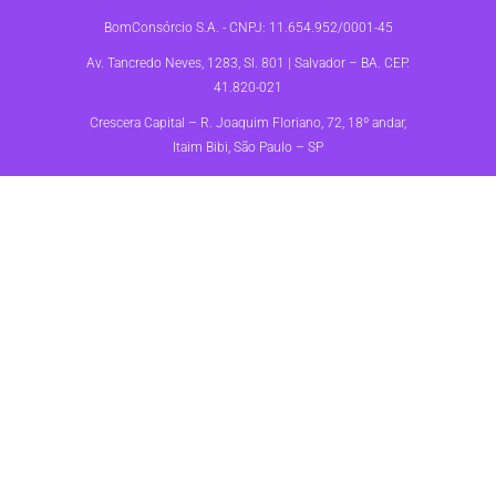
BomConsórcio S.A. - CNPJ: 11.654.952/0001-45
Av. Tancredo Neves, 1283, Sl. 801 | Salvador – BA. CEP.
41.820-021
Crescera Capital – R. Joaquim Floriano, 72, 18º andar,
Itaim Bibi, São Paulo – SP